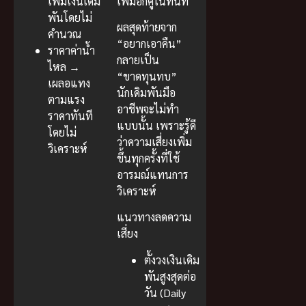
เพิ่มเงินเดิม
เพิ่มอีกคู่ในทันที
พันโดยไม่
ผลสุดท้ายจาก
คำนวณ
“อยากเอาคืน”
ราคาค่าน้ำ
กลายเป็น
ไหล →
“ขาดทุนทบ”
เผลอแทง
นักเดิมพันมือ
ตามแรง
อาชีพจะไม่ทำ
ราคาทันที
แบบนั้น เพราะรู้ดี
โดยไม่
ว่าความเสี่ยงเพิ่ม
วิเคราะห์
ขึ้นทุกครั้งที่ใช้
อารมณ์แทนการ
วิเคราะห์
แนวทางลดความ
เสี่ยง
ตั้งวงเงินเดิม
พันสูงสุดต่อ
วัน (Daily