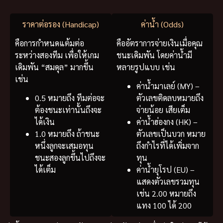
ราคาต่อรอง (Handicap)
ค่าน้ำ (Odds)
คือการกำหนดแต้มต่อ
คืออัตราการจ่ายเงินเมื่อคุณ
ระหว่างสองทีม เพื่อให้เกม
ชนะเดิมพัน โดยค่าน้ำมี
เดิมพัน “สมดุล” มากขึ้น
หลายรูปแบบ เช่น
เช่น
ค่าน้ำมาเลย์ (MY) –
0.5 หมายถึง ทีมต่อจะ
ตัวเลขติดลบหมายถึง
ต้องชนะเท่านั้นถึงจะ
จ่ายน้อย เสียเต็ม
ได้เงิน
ค่าน้ำฮ่องกง (HK) –
1.0 หมายถึง ถ้าชนะ
ตัวเลขเป็นบวก หมาย
หนึ่งลูกจะเสมอทุน
ถึงกำไรที่ได้เพิ่มจาก
ชนะสองลูกขึ้นไปถึงจะ
ทุน
ได้เต็ม
ค่าน้ำยุโรป (EU) –
แสดงตัวเลขรวมทุน
เช่น 2.00 หมายถึง
แทง 100 ได้ 200