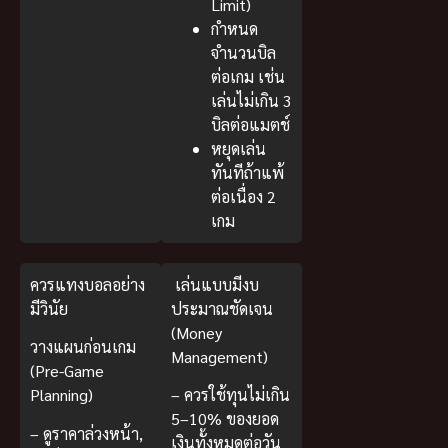
Limit)
กำหนด
จำนวนบิล
ต่อเกม เช่น
เล่นไม่เกิน 3
บิลต่อแมตช์
หยุดเล่น
ทันทีถ้าแพ้
ต่อเนื่อง 2
เกม
ควรแทงบอลอย่าง
เล่นแบบมีงบ
มีวินัย
ประมาณชัดเจน
(Money
วางแผนก่อนเกม
Management)
(Pre-Game
Planning)
– ควรใช้ทุนไม่เกิน
5–10% ของยอด
– ดูราคาล่วงหน้า,
เงินทั้งหมดต่อวัน