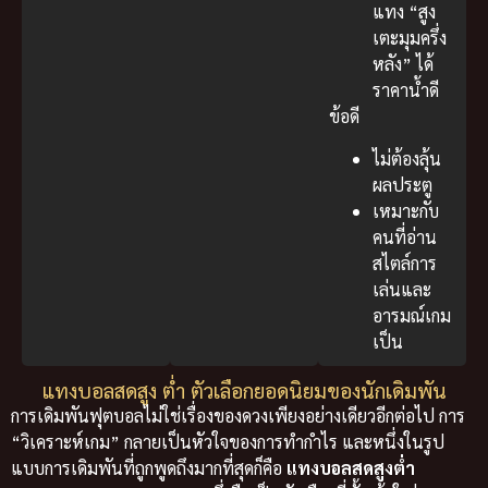
แทง “สูง
เตะมุมครึ่ง
หลัง” ได้
ราคาน้ำดี
ข้อดี
ไม่ต้องลุ้น
ผลประตู
เหมาะกับ
คนที่อ่าน
สไตล์การ
เล่นและ
อารมณ์เกม
เป็น
แทงบอลสดสูง ต่ำ ตัวเลือกยอดนิยมของนักเดิมพัน
การเดิมพันฟุตบอลไม่ใช่เรื่องของดวงเพียงอย่างเดียวอีกต่อไป การ
“วิเคราะห์เกม” กลายเป็นหัวใจของการทำกำไร และหนึ่งในรูป
แบบการเดิมพันที่ถูกพูดถึงมากที่สุดก็คือ
แทงบอลสดสูงต่ำ