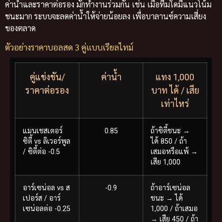
ค่าน้ำและราคาต่อรอง มักทำงานร่วมกัน เช่น เมื่อทีมใดมีแนวโน้ม
ชนะมาก ระบบจะลดค่าน้ำให้จ่ายน้อยลง เพื่อบาลานซ์ความเสี่ยง
ของตลาด
ตัวอย่างราคาบอลสด 3 คู่แบบเรียลไทม์
คู่แข่งขัน/
ค่าน้ำ
แทง 1,000
ราคาต่อรอง
บาท ได้ / เสีย
เท่าไหร่
แมนเชสเตอร์
0.85
ถ้าซิตี้ชนะ →
ซิตี้ vs ลิเวอร์พูล
ได้ 850 / ถ้า
/ ซิตี้ต่อ -0.5
เสมอหรือแพ้ →
เสีย 1,000
อาร์เซน่อล vs ส
-0.9
ถ้าอาร์เซน่อล
เปอร์ส / อาร์
ชนะ → ได้
เซน่อลต่อ -0.25
1,000 / ถ้าเสมอ
→ เสีย 450 / ถ้า