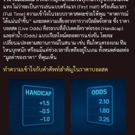
แทง ไม่ว่าจะเป็นการเล่นแบบครึ่งแรก (First Half) หรือเต็มเวลา
(Full Time) ความเข้าใจในระบบราคาสดจะช่วยให้คุณ “คาดการณ์
ได้แม่นยำขึ้น” และลดความเสี่ยงจากการวางบิลผิดจังหวะ ซึ่ง ราคา
บอลสด (Live Odds) คือระบบที่อัปเดตอัตราต่อรอง (Handicap)
และค่าน้ำ (Odds) แบบเรียลไทม์ตลอดการแข่งขัน โดยจะ
เปลี่ยนแปลงตามสถานการณ์ในสนาม เช่น ทีมไหนครองเกม ทีม
ไหนบุกหนัก หรือแม้แต่ช่วงเวลาที่เหลืออยู่ในเกม ทั้งหมดส่งผลต่อ
“มูลค่าของราคา” ที่คุณเห็น
ทำความเข้าใจกับคำศัพท์สำคัญในราคาบอลสด