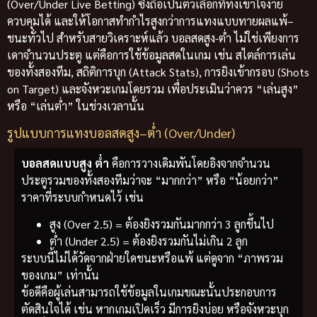
(Over/Under Live Betting) ซึ่งถือเป็นตัวเลือกที่ทั้งเข้าใจง่าย
ควบคุมได้ และให้โอกาสทำกำไรสูงกว่าการแทงแบบทายผลแพ้–
ชนะทั่วไป สำหรับสายวิเคราะห์แล้ว บอลสดสูง-ต่ำ ไม่ใช่เพียงการ
เดาจำนวนประตู แต่คือการใช้ข้อมูลสดในเกม เช่น สไตล์การเล่น
ของทั้งสองทีม, สถิติการบุก (Attack Stats), การยิงเข้ากรอบ (Shots
on Target) และจังหวะเกมโดยรวม เพื่อประเมินว่าควร “เล่นสูง”
หรือ “เล่นต่ำ” ในช่วงเวลานั้น
รูปแบบการแทงบอลสดสูง–ต่ำ (Over/Under)
บอลสดแบบสูง ต่ำ
คือการวางเดิมพันโดยอิงจากจำนวน
ประตูรวมของทั้งสองทีมว่าจะ “มากกว่า” หรือ “น้อยกว่า”
ราคาที่ระบบกำหนดไว้ เช่น
สูง (Over 2.5) = ต้องยิงรวมกันมากกว่า 3 ลูกขึ้นไป
ต่ำ (Under 2.5) = ต้องยิงรวมกันไม่เกิน 2 ลูก
ระบบนี้ไม่ได้วัดจากฝ่ายใดชนะหรือแพ้ แต่ดูจาก “ภาพรวม
ของเกม” เท่านั้น
ข้อดีคือผู้เล่นสามารถใช้ข้อมูลในเกมขณะนั้นประกอบการ
ตัดสินใจได้ เช่น หากเกมเปิดเร็ว มีการยิงบ่อย หรือจังหวะบุก