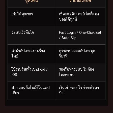
จุดเด่น
รายละเอียด
เล่นได้ทุกเวลา
เชื่อมต่ออินเทอร์เน็ตก็แทง
บอลได้ทุกที่
ระบบเร็วทันใจ
Fast Login / One-Click Bet
/ Auto Slip
ค่าน้ำอัปเดตแบบเรียล
ดูราคาบอลสดอัปเดตทุก
ไทม์
วินาที
ใช้งานง่ายทั้ง Android /
รองรับทุกระบบ ไม่ต้อง
iOS
โหลดแอป
ฝาก ถอนอัตโนมัติในแอป
เงินเข้า–ออกไว จ่ายจริงทุก
เดียว
บิล