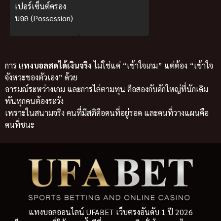
เปอร์เซ็นต์ครอง
บอล (Possession)
การ
แทงบอลสดได้เงินจริง
ไม่ใช่แค่ “เข้าใจเกม” แต่ต้อง “เข้าใจ
จังหวะของตัวเอง” ด้วย
อารมณ์ระหว่างเกม และการไล่ตามทุน คือสองกับดักใหญ่ที่นักเดิม
พันทุกคนต้องระวัง
เพราะในสนามจริง คนที่มีสติคือคนที่อยู่รอด และคนที่วางแผนคือ
คนที่ชนะ
แทงบอลออนไลน์ UFABET เว็บตรงอันดับ 1 ปี 2026