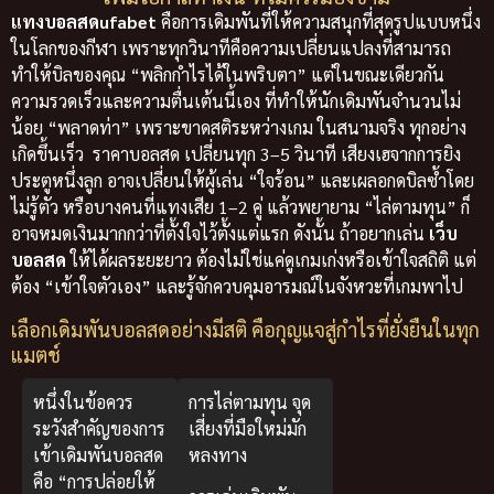
แทงบอลสดufabet
คือการเดิมพันที่ให้ความสนุกที่สุดรูปแบบหนึ่ง
ในโลกของกีฬา เพราะทุกวินาทีคือความเปลี่ยนแปลงที่สามารถ
ทำให้บิลของคุณ “พลิกกำไรได้ในพริบตา” แต่ในขณะเดียวกัน
ความรวดเร็วและความตื่นเต้นนี้เอง ที่ทำให้นักเดิมพันจำนวนไม่
น้อย “พลาดท่า” เพราะขาดสติระหว่างเกม ในสนามจริง ทุกอย่าง
เกิดขึ้นเร็ว ราคาบอลสด เปลี่ยนทุก 3–5 วินาที เสียงเฮจากการยิง
ประตูหนึ่งลูก อาจเปลี่ยนให้ผู้เล่น “ใจร้อน” และเผลอกดบิลซ้ำโดย
ไม่รู้ตัว หรือบางคนที่แทงเสีย 1–2 คู่ แล้วพยายาม “ไล่ตามทุน” ก็
อาจหมดเงินมากกว่าที่ตั้งใจไว้ตั้งแต่แรก ดังนั้น ถ้าอยากเล่น
เว็บ
บอลสด
ให้ได้ผลระยะยาว ต้องไม่ใช่แค่ดูเกมเก่งหรือเข้าใจสถิติ แต่
ต้อง “เข้าใจตัวเอง” และรู้จักควบคุมอารมณ์ในจังหวะที่เกมพาไป
เลือกเดิมพันบอลสดอย่างมีสติ คือกุญแจสู่กำไรที่ยั่งยืนในทุก
แมตช์
หนึ่งในข้อควร
การไล่ตามทุน จุด
ระวังสำคัญของการ
เสี่ยงที่มือใหม่มัก
เข้าเดิมพันบอลสด
หลงทาง
คือ “การปล่อยให้