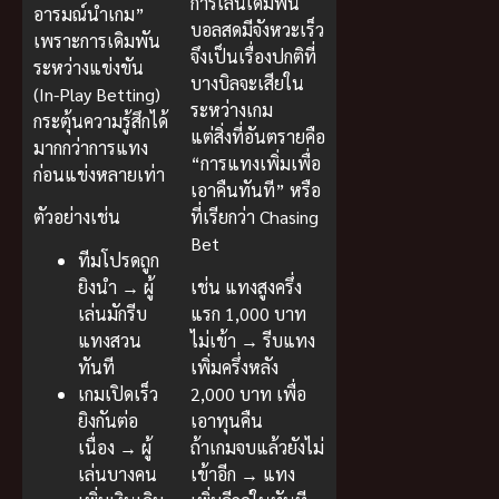
การเล่นเดิมพัน
อารมณ์นำเกม”
บอลสดมีจังหวะเร็ว
เพราะการเดิมพัน
จึงเป็นเรื่องปกติที่
ระหว่างแข่งขัน
บางบิลจะเสียใน
(In-Play Betting)
ระหว่างเกม
กระตุ้นความรู้สึกได้
แต่สิ่งที่อันตรายคือ
มากกว่าการแทง
“การแทงเพิ่มเพื่อ
ก่อนแข่งหลายเท่า
เอาคืนทันที” หรือ
ตัวอย่างเช่น
ที่เรียกว่า Chasing
Bet
ทีมโปรดถูก
ยิงนำ → ผู้
เช่น แทงสูงครึ่ง
เล่นมักรีบ
แรก 1,000 บาท
แทงสวน
ไม่เข้า → รีบแทง
ทันที
เพิ่มครึ่งหลัง
เกมเปิดเร็ว
2,000 บาท เพื่อ
ยิงกันต่อ
เอาทุนคืน
เนื่อง → ผู้
ถ้าเกมจบแล้วยังไม่
เล่นบางคน
เข้าอีก → แทง