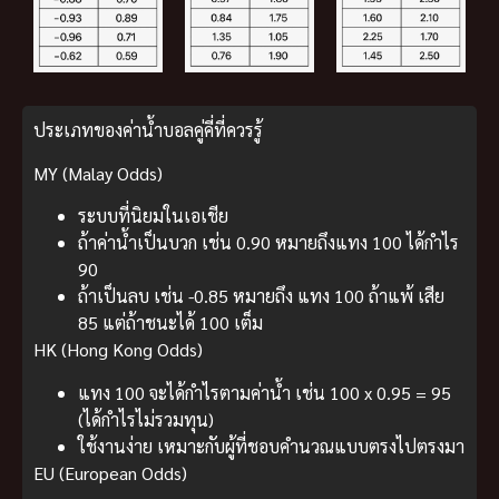
ประเภทของค่าน้ำบอลคู่คี่ที่ควรรู้
MY (Malay Odds)
ระบบที่นิยมในเอเชีย
ถ้าค่าน้ำเป็นบวก เช่น 0.90 หมายถึงแทง 100 ได้กำไร
90
ถ้าเป็นลบ เช่น -0.85 หมายถึง แทง 100 ถ้าแพ้ เสีย
85 แต่ถ้าชนะได้ 100 เต็ม
HK (Hong Kong Odds)
แทง 100 จะได้กำไรตามค่าน้ำ เช่น 100 x 0.95 = 95
(ได้กำไรไม่รวมทุน)
ใช้งานง่าย เหมาะกับผู้ที่ชอบคำนวณแบบตรงไปตรงมา
EU (European Odds)