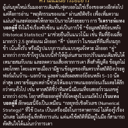
ผู้เล่นยุคใหม่เริ่มมองการเดิมพันฟุตบอลไม่ใช่เรื่องของดวงอีกต่อไป
แต่คือการอ่าน “พฤติกรรมของเกม” ผ่านสถิติจริง เพื่อเพิ่มความ
แม่นยำและต่อยอดให้กลายเป็นรายได้ระยะยาว การ
วิเคราะห์แทง
บอลคู่คี่
จึงไม่ใช่เรื่องซับซ้อน แต่เป็นการใช้ “ข้อมูลสถิติย้อนหลัง
(Historical Statistics)” มาช่วยยืนยันแนวโน้ม เช่น ทีมที่ยิงเฉลี่ย
มากกว่า 2.5 ลูกต่อเกม มักออก “คี่” บ่อยกว่า ในขณะที่ทีมที่เกมรุก
ช้า เน้นตั้งรับ หรือมีรูปแบบการเล่นแบบคุมจังหวะ มักออก “คู่”
มากกว่า การเข้าใจรูปแบบนี้ทำให้ผู้เล่นสามารถปรับแผนเดิมพันได้
เหมาะสมกับเกม และลดความเสี่ยงจากการเดา สิ่งสำคัญคือ ข้อมูลไม่
เคยโกหก โดยเฉพาะเมื่อเรามีฐานข้อมูลของทีมครบทั้งสถิติยิงประตู
ฟอร์มในบ้าน–นอกบ้าน และค่าเฉลี่ยผลสกอร์ย้อนหลัง 5–10 นัด
ล่าสุด เพราะข้อมูลเหล่านี้ช่วยให้มองภาพเกมออกก่อนเริ่มเตะได้ลึก
กว่าคนทั่วไป เช่น หากสถิติชี้ว่าทีมหนึ่งมีเกมที่จบสกอร์รวมเลขคู่
มากกว่า 60% โอกาสที่จะออกคู่ซ้ำก็ยังคงสูงในเกมถัดไป
เว็บแทง
บอลคู่คี่
ลักษณะนี้จึงเป็นเหมือน “กลยุทธ์เชิงตัวเลข (Numerical
Strategy)” ที่ใช้ Data เป็นเครื่องมือในการคาดการณ์ ไม่ต้องรู้เรื่อง
นักเตะ ไม่ต้องรู้แท็กติกการเล่น แต่แค่ใช้สถิติที่มีอยู่ในมือ ก็สามารถ
ตัดสินใจได้แม่นกว่าการเดา