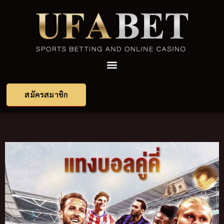
สมัครสมาชิก
แทงบอลคู่คี่ UFABET
ค่าน้ำดีที่สุดในไทย เริ่มต้น
10 บาท ระบบเสถียร
บริการ 24 ชั่วโมง