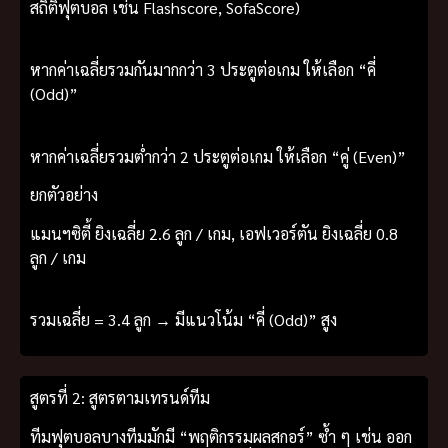
สถิติฟุตบอล เช่น Flashscore, SofaScore)
หากค่าเฉลี่ยรวมกันมากกว่า 3 ประตูต่อเกม ให้เลือก “คี่
(Odd)”
หากค่าเฉลี่ยรวมต่ำกว่า 2 ประตูต่อเกม ให้เลือก “คู่ (Even)”
ยกตัวอย่าง
แมนฯซิตี้ ยิงเฉลี่ย 2.6 ลูก / เกม, เอฟเวอร์ตัน ยิงเฉลี่ย 0.8
ลูก / เกม
รวมเฉลี่ย = 3.4 ลูก → มีแนวโน้ม “คี่ (Odd)” สูง
สูตรที่ 2: สูตรตามเทรนด์ทีม
ทีมฟุตบอลบางทีมมักมี “พฤติกรรมผลสกอร์” ซ้ำ ๆ เช่น ออก