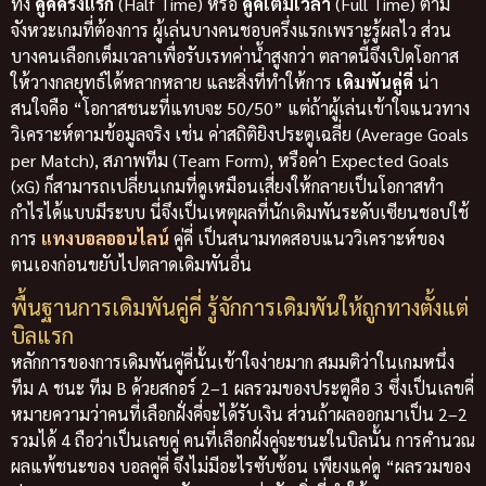
ทั้ง
คู่คี่ครึ่งแรก
(Half Time) หรือ
คู่คี่เต็มเวลา
(Full Time) ตาม
จังหวะเกมที่ต้องการ ผู้เล่นบางคนชอบครึ่งแรกเพราะรู้ผลไว ส่วน
บางคนเลือกเต็มเวลาเพื่อรับเรทค่าน้ำสูงกว่า ตลาดนี้จึงเปิดโอกาส
ให้วางกลยุทธ์ได้หลากหลาย และสิ่งที่ทำให้การ
เดิมพันคู่คี่
น่า
สนใจคือ “โอกาสชนะที่แทบจะ 50/50” แต่ถ้าผู้เล่นเข้าใจแนวทาง
วิเคราะห์ตามข้อมูลจริง เช่น ค่าสถิติยิงประตูเฉลี่ย (Average Goals
per Match), สภาพทีม (Team Form), หรือค่า Expected Goals
(xG) ก็สามารถเปลี่ยนเกมที่ดูเหมือนเสี่ยงให้กลายเป็นโอกาสทำ
กำไรได้แบบมีระบบ นี่จึงเป็นเหตุผลที่นักเดิมพันระดับเซียนชอบใช้
การ
แทงบอลออนไลน์
คู่คี่ เป็นสนามทดสอบแนววิเคราะห์ของ
ตนเองก่อนขยับไปตลาดเดิมพันอื่น
พื้นฐานการเดิมพันคู่คี่ รู้จักการเดิมพันให้ถูกทางตั้งแต่
บิลแรก
หลักการของการเดิมพันคู่คี่นั้นเข้าใจง่ายมาก สมมติว่าในเกมหนึ่ง
ทีม A ชนะ ทีม B ด้วยสกอร์ 2–1 ผลรวมของประตูคือ 3 ซึ่งเป็นเลขคี่
หมายความว่าคนที่เลือกฝั่งคี่จะได้รับเงิน ส่วนถ้าผลออกมาเป็น 2–2
รวมได้ 4 ถือว่าเป็นเลขคู่ คนที่เลือกฝั่งคู่จะชนะในบิลนั้น การคำนวณ
ผลแพ้ชนะของ บอลคู่คี่ จึงไม่มีอะไรซับซ้อน เพียงแค่ดู “ผลรวมของ