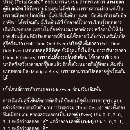
ประตู (Total Goals)” หลังจบการแข่งขัน สิ่งที่ทำให้การ
แทงบอล
คู่คี่ยอดฮิต
ได้รับความนิยมสูง ไม่ใช่เพียงเพราะความง่าย แต่เป็น
เพราะมันตอบโจทย์ทั้ง “ผู้เล่นที่เริ่มต้น” และ “นักเดิมพันระดับมือ
อาชีพ” ได้พร้อมกัน ผู้เริ่มต้นมักใช้ตลาดนี้ในการเรียนรู้ระบบการ
เดิมพันฟุตบอล เพราะไม่ต้องคำนวณราคาต่อรอง หรือค่าน้ำให้ยุ่ง
ยาก ส่วนผู้เล่นที่มีประสบการณ์ก็นิยมใช้ตลาดนี้เก็บกำไรเสริมในบิล
คู่คี่ครึ่งแรก (Half-Time Odd-Even) หรือคู่คี่เต็มเวลา (Full-Time
Odd-Even)
แทงบอลคู่คี่ดีที่สุด
ยังมีจุดแข็งในด้าน การบริหารเวลา
(Time Efficiency) เพราะไม่ต้องรอลุ้นซับซ้อน ใช้เวลาเพียง 90
นาทีหรือครึ่งเวลาแรกก็รู้ผลแล้ว อีกทั้งยังเหมาะกับผู้ที่ชอบเดิมพัน
แบบหลายบิล (Multiple Bets) เพราะสามารถเปิดหลายคู่พร้อมกัน
ได้
เข้าใจหลักการทำงานของ Odd/Even ก่อนเริ่มเดิมพัน
การเดิมพันคู่คี่ใช้หลักการตัดสินที่ชัดเจนที่สุดในบรรดาทุกรูปแบบ
กล่าวคือระบบจะนับจำนวน “ประตูรวม (Total Goals)” ของทั้งสอง
ทีมเมื่อจบเกม หากผลรวมออกเป็น
เลขคู่ (Even)
เช่น 0–0, 2–0,
3–1 จะถือว่าผลออก “คู่” แต่ถ้าออก
เลขคี่ (Odd)
เช่น 1–0, 2–1,
3–2 จะถือว่าผลออก “คี่”