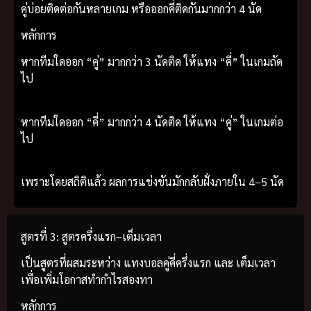
คู่บ่อยติดต่อกันหลายเกม หรือออกคี่ติดกันมากกว่า 4 นัด
หลักการ
หากทีมใดออก “คู่” มากกว่า 3 นัดติด ให้แทง “คี่” ในเกมถัด
ไป
หากทีมใดออก “คี่” มากกว่า 4 นัดติด ให้แทง “คู่” ในเกมต่อ
ไป
เพราะโดยสถิติแล้ว ผลการแข่งขันมักกลับฝั่งภายใน 4–5 นัด
สูตรที่ 3: สูตรครึ่งแรก–เต็มเวลา
เป็นสูตรที่ผสมระหว่าง แทงบอลคู่คี่ครึ่งแรก และ เต็มเวลา
เพื่อเพิ่มโอกาสทำกำไรสองทา
หลักการ