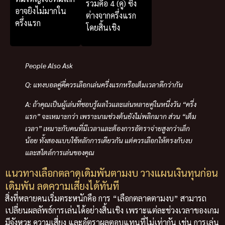
รวมคือ 4 (คู่) ซึ่ง
อาจยิงไม่มากใน
ต่างจากครึ่งแรก
ครึ่งแรก
โดยสิ้นเชิง
People Also Ask
Q: แทงบอลคู่คี่ควรเลือกเล่นครึ่งแรกหรือเต็มเวลาดีกว่ากัน
A: ถ้าคุณเป็นผู้เล่นที่ชอบรู้ผลไวและเล่นหลายคู่ในหนึ่งวัน “ครึ่ง
แรก” จะเหมาะกว่า เพราะเกมช่วงต้นยังไม่พลิกมาก ส่วน “เต็ม
เวลา” เหมาะกับคนที่มีเวลาและต้องการอัตราจ่ายสูงกว่าเล็ก
น้อย ทั้งสองแบบใช้หลักการเดียวกัน แต่ควรเลือกให้ตรงกับงบ
และสไตล์การเล่นของคุณ
แนวทางเลือกตลาดเดิมพันตามงบ วางแผนเงินทุนก่อน
เดิมพัน ลดความเสี่ยงได้ทันที
สิ่งที่หลายคนเริ่มตระหนักคือ การ “เลือกตลาดตามงบ” สามารถ
เปลี่ยนผลลัพธ์การเล่นได้อย่างสิ้นเชิง เพราะแต่ละช่วงเวลาของเกม
มีจังหวะ ความเสี่ยง และอัตราผลตอบแทนที่ไม่เท่ากัน เช่น การเล่น