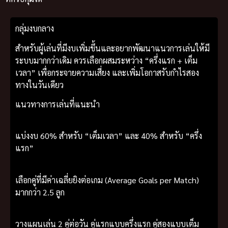
กลุ่มงบกลาง
สำหรับผู้เล่นที่มีงบเพิ่มขึ้นและอยากพัฒนาแนวการเล่นให้มี
ระบบมากกว่าเดิม ควรเลือกผสมระหว่าง “ครึ่งแรก + เต็ม
เวลา” เพื่อกระจายความเสี่ยง และเพิ่มโอกาสรับกำไรสอง
ทางในวันเดียว
แนวทางการเล่นที่แนะนำ
แบ่งงบ 60% สำหรับ “เต็มเวลา” และ 40% สำหรับ “ครึ่ง
แรก”
เลือกคู่ที่มีค่าเฉลี่ยยิงต่อเกม (Average Goals per Match)
มากกว่า 2.5 ลูก
วางแผนเล่น 2 คู่ต่อวัน คู่แรกแบบครึ่งแรก คู่สองแบบเต็ม