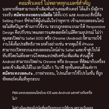
คอมพิวเตอร์ ไม่พลาดทุกแมตช์สำคัญ
นอกจากที่จะสามารถเข้าเดิมพันผ่านคอมพิวเตอร์ ได้แล้ว ยังมีการ
รองรับ
สมัครแทงบอลบนมือถือ
ได้ทั้ง iOS และ Android สิ่งนี้คือ
Selling Point ที่ช่วยให้ผู้เล่นมั่นใจว่าทุกการ เข้าแทงบอลออนไลน์
จะไม่ติดปัญหาด้านการใช้งาน ระบบถูกออกแบบมาให้ Responsive
Design คือปรับขนาดและการแสดงผลอัตโนมัติตามอุปกรณ์ ไม่ว่า
คุณจะเปิดผ่าน Safari (iOS) หรือ Chrome (Android) ก็สามารถใช้
งานได้เต็มประสิทธิภาพ ยกตัวอย่างเช่น หากคุณใช้ iPhone
สามารถเปิดระบบแทงบอลออนไลน์ผ่าน Safari และเข้าสู่เว็บได้
ทันทีโดยไม่ต้องดาวน์โหลดแอปพลิเคชันเพิ่มเติม ส่วนผู้ใช้
Android สามารถเปิดผ่าน Chrome หรือ Browser ที่ติดมากับเครื่อง
และเข้าเดิมพันได้ในเวลาไม่ถึง 5 วินาที ทุกขั้นตอนตั้งแต่การ
สมัครแทงบอล
ufa
, การฝากถอน, ไปจนถึงการใช้โปรโมชั่น ที่ถูก
ซัพพอร์ตเต็มที่ทุกระบบ
PAA
แทงบอลออนไลน์บน iOS และ Android แตกต่างกันหรือ
ไม่?
ไม่ต่างในแง่ของโปรโมชั่นหรือระบบการใช้งาน เพราะเว็บแทง