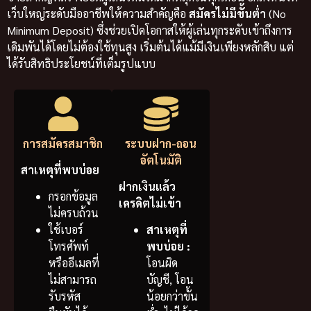
เว็บใหญ่ระดับมืออาชีพให้ความสำคัญคือ
สมัครไม่มีขั้นต่ำ
(No
Minimum Deposit) ซึ่งช่วยเปิดโอกาสให้ผู้เล่นทุกระดับเข้าถึงการ
เดิมพันได้โดยไม่ต้องใช้ทุนสูง เริ่มต้นได้แม้มีเงินเพียงหลักสิบ แต่
ได้รับสิทธิประโยชน์ที่เต็มรูปแบบ
การสมัครสมาชิก
ระบบฝาก-ถอน
อัตโนมัติ
สาเหตุที่พบบ่อย
ฝากเงินแล้ว
กรอกข้อมูล
เครดิตไม่เข้า
ไม่ครบถ้วน
ใช้เบอร์
สาเหตุที่
โทรศัพท์
พบบ่อย :
หรืออีเมลที่
โอนผิด
ไม่สามารถ
บัญชี, โอน
รับรหัส
น้อยกว่าขั้น