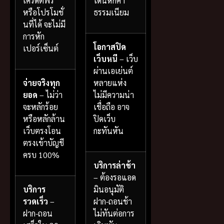
เครดิตฟรี
โดนหักค่า
หรือโปรโมชั่
ธรรมเนียม
นที่ได้ จะไม่มี
การหัก
โอกาสปิด
เปอร์เซ็นต์
เว็บหนี
– เว็บ
ผ่านเอเย่นต์
จ่ายจริงทุก
หลายแห่ง
ยอด
– ไม่ว่า
ไม่มีความน่า
จะหลักร้อย
เชื่อถือ อาจ
หรือหลักล้าน
ปิดเว็บ
เว็บตรงโอน
กะทันหัน
ตรงเข้าบัญชี
ครบ 100%
บริการล่าช้า
– ต้องรอแอด
บริการ
มินอนุมัติ
รวดเร็ว
–
ฝาก-ถอนช้า
ฝาก-ถอน
ไม่ทันต่อการ