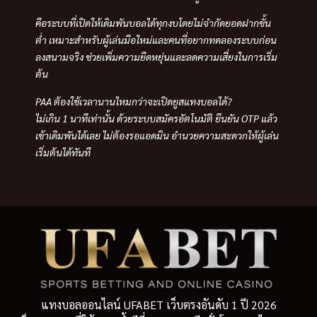
คือระบบที่เปิดให้เดิมพันบอลได้ทุกงบโดยไม่จำกัดยอดฝากขั้น
ต่ำ เหมาะสำหรับผู้เล่นมือใหม่และคนที่อยากทดลองระบบก่อน
ลงสนามจริง ช่วยเพิ่มความยืดหยุ่นและลดความเสี่ยงในการเริ่ม
ต้น
PAA ต้องใช้เวลานานไหมกว่าจะเปิดยูสแทงบอลได้?
ไม่เกิน 1 นาทีเท่านั้น ด้วยระบบสมัครอัตโนมัติ ยืนยัน OTP แล้ว
เข้าเดิมพันได้เลย ไม่ต้องรอแอดมิน อำนวยความสะดวกให้ผู้เล่น
เริ่มต้นได้ทันที
แทงบอลออนไลน์ UFABET เว็บตรงอันดับ 1 ปี 2026