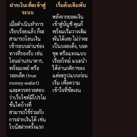
ฝากเงินเพื่อเข้าสู่
เริ่มต้นเดิมพัน
ระบบ
หลังจากยอดเงิน
เมื่อดำเนินทำการ
เข้าสู่บัญชี คุณก็
เรียบร้อยแล้ว ก็จะ
พร้อมเริ่มวางเดิม
สามารถโอนเงิน
พันได้เลย ไม่ว่าจะ
เข้าระบบผ่านช่อง
เป็นบอลเต็ง, บอล
ทางที่รองรับ เช่น
ชุด หรือแทงแบบ
โอนผ่านธนาคาร,
เรียลไทม์ แนะนำ
พร้อมเพย์ หรือ
ให้อ่านกติกาของ
วอลเล็ต (true
แต่ละรูปแบบก่อน
money wallet)
เริ่ม เพื่อความ
และควรตรวจสอบ
เข้าใจที่ชัดเจน
ว่าเว็บไซต์มีโปรโม
ชั่นใดบ้างที่
สามารถใช้ร่วมกับ
การฝากเงินได้ เช่น
โบนัสฝากครั้งแรก