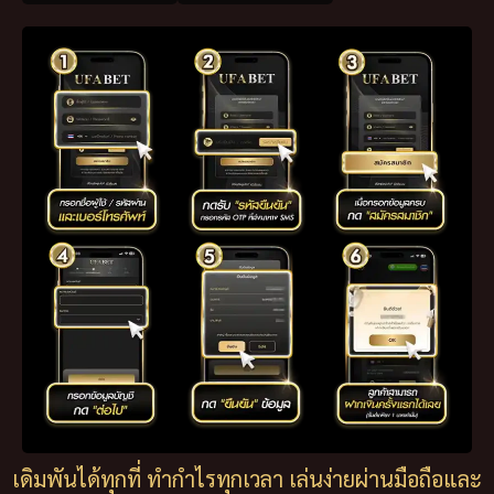
เดิมพันได้ทุกที่ ทำกำไรทุกเวลา เล่นง่ายผ่านมือถือและ