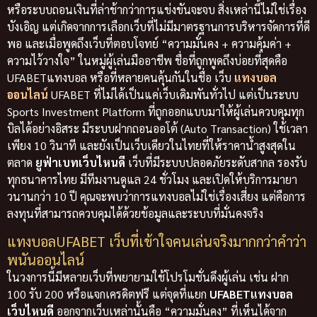
หรือระบบถอนเงินที่ล่าช้ากว่าการแข่งขันจะจบ สิ่งเหล่านี้ไม่ใช่เรื่อง
บังเอิญ แต่เกิดจากการเลือกเว็บที่ไม่มีมาตรฐานการบริหารจัดการที่ดี
พอ และเมื่อพูดถึงเว็บที่ตอบโจทย์ “ความมั่นคง + ความคุ้มค่า +
ความไว้วางใจ” ในหมู่ผู้เล่นมืออาชีพ ชื่อที่ถูกพูดถึงบ่อยที่สุดคือ
UFABETแทงบอล หรือที่หลายคนคุ้นกันในชื่อ เว็บ
แทงบอล
ออนไลน์
UFABET ที่ไม่ได้เป็นแค่เว็บเดิมพันทั่วไป แต่เป็นระบบ
Sports Investment Platform ที่ถูกออกแบบมาให้ผู้เล่นควบคุมทุก
บิลได้อย่างอิสระ มีระบบฝากถอนออโต้ (Auto Transaction) ใช้เวลา
เพียง 10 วินาที และยังเป็นเว็บเดียวในไทยที่ให้ราคาน้ำสูงสุดใน
ตลาด
ยูฟ่าเบทเว็บไหนดี
เว็บที่มีระบบปลอดภัยระดับสากล รองรับ
ทุกธนาคารไทย มีทีมงานดูแล 24 ชั่วโมง และเปิดให้บริการมายา
วนานกว่า 10 ปี คุณจะพบว่าการแทงบอลไม่ใช่เรื่องเสี่ยง แต่คือการ
ลงทุนที่สามารถควบคุมได้ด้วยข้อมูลและระบบที่มั่นคงจริง
แทงบอลUFABET เว็บที่เข้าใจคนเล่นจริงมากกว่าคำว่า
พนันออนไลน์
ในวงการนี้มีหลายเว็บที่พยายามใช้โปรโมชั่นดึงผู้เล่น เช่น ฝาก
100 รับ 200 หรือแจกเครดิตฟรี แต่จุดที่แยก
UFABETแทงบอล
เว็บไหนดี
ออกจากเว็บเหล่านั้นคือ “ความมั่นคง” ที่เห็นได้จาก