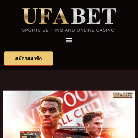
สมัครสมาชิก
แทงบอลเว็บไหนดี มือใหม่
ไม่ต้องลังเล เว็บแทงบอล
ที่มั่นคงที่สุดแห่งปีคือ
UFABET