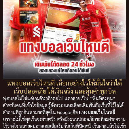
แทงบอลเว็บไหนดี เลือกอย่างไรให้มั่นใจว่าได้
เว็บปลอดภัย ได้เงินจริง และคุ้มค่าทุกบิล
ฟุตบอลไม่ใช่แค่เกมกีฬาอีกต่อไป แต่กลายเป็น “พื้นที่ลงทุน”
สำหรับคนที่เข้าใจข้อมูล รู้จังหวะ และเลือกเดิมพันกับเว็บที่ไว้ใจได้
คำถามที่ถูกค้นหามากที่สุดใน Google คือ
แทงบอลเว็บไหนดี
เพราะไม่ใช่ทุกเว็บจะจ่ายจริง หรือมีระบบปลอดภัยพอที่จะฝากความ
ไว้วางใจ หลายคนอาจเคยเสียเงินกับเว็บที่ปิดหนี เว็บฝากแล้วไม่เข้า