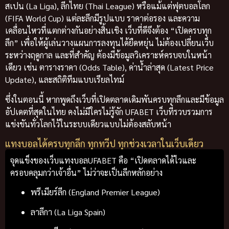
สเปน (La Liga), ลีกไทย (Thai League) หรือแม้แต่ฟุตบอลโลก
(FIFA World Cup) แต่ละลีกมีรูปแบบ ราคาต่อรอง และความ
เคลื่อนไหวที่แตกต่างกันอย่างสิ้นเชิง เว็บที่ดีจึงต้อง “เปิดครบทุก
ลีก” เพื่อให้ผู้เล่นวางแผนการลงทุนได้ยืดหยุ่น ไม่ต้องเปลี่ยนเว็บ
ระหว่างฤดูกาล และที่สำคัญ ต้องมีข้อมูลวิเคราะห์ครบจบในหน้า
เดียว เช่น ตารางราคา (Odds Table), ค่าน้ำล่าสุด (Latest Price
Update), และสถิติทีมแบบเรียลไทม์
ซึ่งในตอนนี้ หากพูดถึงเว็บที่เปิดตลาดเดิมพันครบทุกลีกและมีข้อมูล
อัปเดตที่สุดในไทย คงไม่มีใครไม่รู้จัก UFABET เว็บที่รวบรวมการ
แข่งขันทั่วโลกไว้ในระบบเดียวแบบไม่ต้องสลับหน้า
แทงบอลได้ครบทุกลีก ทุกทวีป ทุกช่วงเวลาในเว็บเดียว
จุดแข็งของเว็บแทงบอลUFABET คือ “เปิดตลาดได้ไวและ
ครอบคลุมกว่าเจ้าอื่น” ไม่ว่าจะเป็นลีกหลักอย่าง
พรีเมียร์ลีก (England Premier League)
ลาลีกา (La Liga Spain)