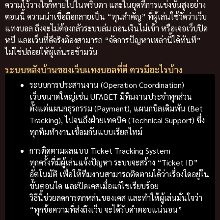
ความไว้วางใจก็หายไปในพริบตา และในยุคที่การแข่งขันสูงอย่าง
ตอนนี้ ความน่าเชื่อถือกลายเป็น “ทุนสำคัญ” ที่ผู้เล่นใช้วัดว่าเว็บ
แทงบอล ถึงจะไม่ต้องกลัวระบบล่ม ถอนเงินไม่เข้า หรือเจอเว็บปิด
หนี และเว็บที่ดีจริงต้องสามารถ “จัดการปัญหาเหล่านี้ได้ทันที”
ไม่ใช่ปล่อยให้ผู้เล่นรอข้ามวัน
ระบบหลังบ้านของเว็บแทงบอลที่ดี ควรมีอะไรบ้าง
ระบบการประสานงาน (Operation Coordination)
เว็บขนาดใหญ่เช่น UFABET มีทีมงานประจำทุกส่วน
ตั้งแต่แผนกธุรกรรม (Payment), แผนกบิลเดิมพัน (Bet
Tracking), ไปจนถึงฝ่ายเทคนิค (Technical Support) ซึ่ง
ทุกทีมทำงานเชื่อมกันแบบเรียลไทม์
การติดตามผลแบบ Ticket Tracking System
ทุกครั้งที่มีผู้เล่นแจ้งปัญหา ระบบจะสร้าง “Ticket ID”
อัตโนมัติ เพื่อให้ทีมงานสามารถติดตามได้ว่าเรื่องใดอยู่ใน
ขั้นตอนใด และปิดเคสเมื่อแก้ไขเรียบร้อย
วิธีนี้ช่วยลดการตกหล่นของเคส และทำให้ผู้เล่นมั่นใจว่า
“ทุกข้อความที่ส่งถึงเว็บ จะได้รับคำตอบแน่นอน”