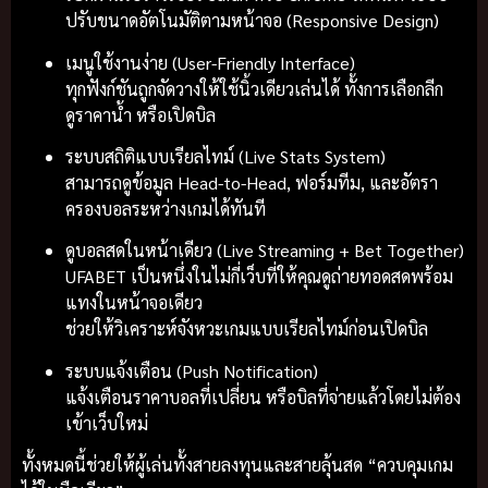
ปรับขนาดอัตโนมัติตามหน้าจอ (Responsive Design)
เมนูใช้งานง่าย (User-Friendly Interface)
ทุกฟังก์ชันถูกจัดวางให้ใช้นิ้วเดียวเล่นได้ ทั้งการเลือกลีก
ดูราคาน้ำ หรือเปิดบิล
ระบบสถิติแบบเรียลไทม์ (Live Stats System)
สามารถดูข้อมูล Head-to-Head, ฟอร์มทีม, และอัตรา
ครองบอลระหว่างเกมได้ทันที
ดูบอลสดในหน้าเดียว (Live Streaming + Bet Together)
UFABET เป็นหนึ่งในไม่กี่เว็บที่ให้คุณดูถ่ายทอดสดพร้อม
แทงในหน้าจอเดียว
ช่วยให้วิเคราะห์จังหวะเกมแบบเรียลไทม์ก่อนเปิดบิล
ระบบแจ้งเตือน (Push Notification)
แจ้งเตือนราคาบอลที่เปลี่ยน หรือบิลที่จ่ายแล้วโดยไม่ต้อง
เข้าเว็บใหม่
ทั้งหมดนี้ช่วยให้ผู้เล่นทั้งสายลงทุนและสายลุ้นสด “ควบคุมเกม