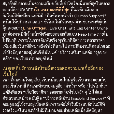
สนุกก็กลับกลายเป็นความเครียด ว็บที่เข้าใจเรื่องนี้มากที่สุดในตลาด
ตอนนี้คือ UFABET
เว็บแทงบอลที่ดีที่สุด
ที่ไม่เพียงมีระบบ
อัตโนมัติที่เสถียร แต่ยังมี “ทีมซัพพอร์ตจริง (Human Support)”
พร้อมให้บริการตลอด 24 ชั่วโมง ไม่มีวันหยุด ผ่านช่องทางที่ผู้เล่น
คุ้นเคยอย่าง
Line Official
, Live Chat, และ Call Center Online
ทุกช่องทางนี้มีเจ้าหน้าที่จริงคอยตอบกลับแบบ Real-Time ภายใน
ไม่กี่นาที เพราะในการเดิมพันจริง ทุกวินาทีมีค่า การพลาดราคา
เพียงเสี้ยววินาทีก็หมายถึงกำไรที่หายไป การมีทีมงานที่ตอบไวและ
เข้าใจปัญหาของผู้เล่นจึงไม่ใช่แค่ “บริการเสริม” แต่คือ “จุดขาย
หลัก” ของเว็บแทงบอลยุคใหม่
เหตุผลที่บริการหลังบ้านถึงส่งผลต่อความน่าเชื่อถือของ
เว็บไซต์
เวลาที่คนส่วนใหญ่เลือกเว็บพนันออนไลน์หรือเว็บ
แทงบอลเว็บ
ตรงเว็บไหนดี
สิ่งแรกที่หลายคนดูคือ “ค่าน้ำ” หรือ “โปรโมชั่น”
แต่สิ่งที่แยก “เว็บมืออาชีพ” ออกจากเว็บทั่วไปจริง ๆ ไม่ใช่แค่
ตัวเลขบนหน้าจอ มันคือ “บริการหลังบ้าน (Back-End Service)” ที่
คอยดูแลผู้ใช้งานอยู่เบื้องหลังเพราะต่อให้เว็บมีระบบอัตโนมัติที่
รวดเร็วแค่ไหน แต่ถ้าไม่มีทีมงานคอยช่วยเหลือเมื่อเกิดปัญหา