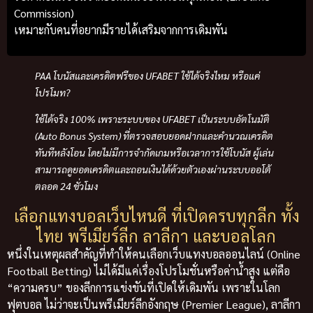
Commission)
เหมาะกับคนที่อยากมีรายได้เสริมจากการเดิมพัน
PAA โบนัสและเครดิตฟรีของ UFABET ใช้ได้จริงไหม หรือแค่
โปรโมท?
ใช้ได้จริง 100% เพราะระบบของ UFABET เป็นระบบอัตโนมัติ
(Auto Bonus System) ที่ตรวจสอบยอดฝากและคำนวณเครดิต
ทันทีหลังโอน โดยไม่มีการจำกัดเกมหรือเวลาการใช้โบนัส ผู้เล่น
สามารถดูยอดเครดิตและถอนเงินได้ด้วยตัวเองผ่านระบบออโต้
ตลอด 24 ชั่วโมง
เลือกแทงบอลเว็บไหนดี ที่เปิดครบทุกลีก ทั้ง
ไทย พรีเมียร์ลีก ลาลีกา และบอลโลก
หนึ่งในเหตุผลสำคัญที่ทำให้คนเลือกเว็บแทงบอลออนไลน์ (Online
Football Betting) ไม่ได้มีแค่เรื่องโปรโมชั่นหรือค่าน้ำสูง แต่คือ
“ความครบ” ของลีกการแข่งขันที่เปิดให้เดิมพัน เพราะในโลก
ฟุตบอล ไม่ว่าจะเป็นพรีเมียร์ลีกอังกฤษ (Premier League), ลาลีกา