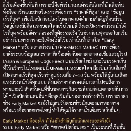
ก็เริ่มเดือดขึ้นทันที เพราะนี่คือทัวร์นาเมนต์ระดับโลกที่นักเดิมพัน
ทั้งมืออาชีพและสายวิเคราะห์ต้องการ “ราคาดีที่สุด” และ “ข้อมูล
เร็วที่สุด” เพื่อเปิดบิลก่อนใครในตลาด แต่คำถามสำคัญที่คนส่วน
ใหญ่ยังสงสัยคือ
แทงบอลโลกเว็บไหนดี
ถึงจะเปิดราคาล่วงหน้าได้
ไวที่สุด พร้อมอัตราต่อรองที่ยุติธรรมจริง ในช่วงก่อนฟุตบอลโลกเริ่ม
อย่างเป็นทางการ จะมีเพียงไม่กี่เว็บเท่านั้นที่กล้าเปิด “Early
Market” หรือ ตลาดล่วงหน้า (Pre-Match Market) เพราะต้อง
อาศัยระบบข้อมูลและราคาที่เชื่อมต่อกับตลาดกลางเอเชียและยุโรป
(Asian & European Odds Feed) แบบเรียลไทม์ และในบรรดาเว็บ
ที่ให้บริการในไทยตอนนี้
UFABETแทงบอลโลก
ถือเป็นเว็บเดียวที่
เปิดตลาดเร็วที่สุด เร็วกว่าคู่แข่งเฉลี่ย 7–10 วัน พร้อมให้ผู้เล่นเลือก
แทงล่วงหน้าได้ทุกแบบ ตั้งแต่ราคาต่อรองเต็มเวลาไปจนถึงการ
ทายแชมป์ สำหรับคนที่ชื่นชอบการวิเคราะห์เกมก่อนตลาดขยับ การ
ได้ “เปิดบิลก่อนคนอื่น” คือจุดเริ่มต้นของการสร้างกำไร เพราะราคา
ช่วง Early Market จะยังไม่ถูกปรับตามข่าวนักเตะ สภาพอากาศ
หรือแรงซื้อจากตลาดใหญ่ ทำให้คุณได้ราคาน้ำเต็มกว่าเว็บอื่นๆ
Early Market คืออะไร ทำไมถึงสำคัญกับนักแทงบอลจริงจัง
ระบบ Early Market หรือ “ตลาดเปิดก่อนเตะ” เป็นระบบที่เว็บชั้น