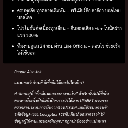
ครบทุกลีก ทุกตลาดเดิมพัน – พรีเมียร์ลีก ลาลีกา บอลไทย
บอลโลก
โปรโมชั่นต่อเนื่องทุกเดือน – คืนยอดเสีย 5% + โบนัสฝาก
แรก 100%
ทีมงานดูแล 24 ชม. ผ่าน Line Official – ตอบไว ช่วยจริง
ไม่ใช้บอท
People Also Ask
แทงบอลเว็บไหนดี ที่เชื่อถือได้และไม่โดนโกง?
คำตอบอยู่ที่ “ชื่อเสียงและระบบจ่ายเงิน” ถ้าเว็บนั้นไม่มีชื่อใน
ตลาด หรือเพิ่งเปิดไม่ถึงปี ควรระวังให้มาก UFABET ผ่านการ
ตรวจสอบระบบการเงินจากต่างประเทศ และใช้ระบบการเข้า
รหัสข้อมูล (SSL Encryption) ระดับเดียวกับธนาคาร ทำให้
ข้อมูลผู้ใช้งานและยอดเงินทุกบาทถูกปกป้องอย่างแน่นหนา