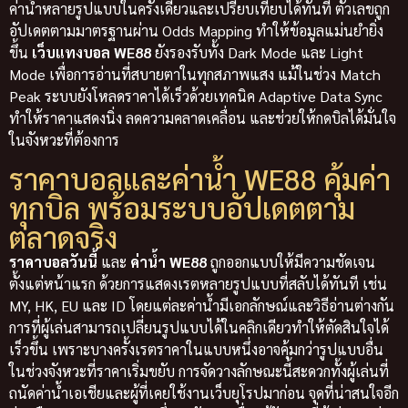
ค่าน้ำหลายรูปแบบในครั้งเดียวและเปรียบเทียบได้ทันที ตัวเลขถูก
อัปเดตตามมาตรฐานผ่าน Odds Mapping ทำให้ข้อมูลแม่นยำยิ่ง
ขึ้น
เว็บแทงบอล WE88
ยังรองรับทั้ง Dark Mode และ Light
Mode เพื่อการอ่านที่สบายตาในทุกสภาพแสง แม้ในช่วง Match
Peak ระบบยังโหลดราคาได้เร็วด้วยเทคนิค Adaptive Data Sync
ทำให้ราคาแสดงนิ่ง ลดความคลาดเคลื่อน และช่วยให้กดบิลได้มั่นใจ
ในจังหวะที่ต้องการ
ราคาบอลและค่าน้ำ WE88 คุ้มค่า
ทุกบิล พร้อมระบบอัปเดตตาม
ตลาดจริง
ราคาบอลวันนี้
และ
ค่าน้ำ WE88
ถูกออกแบบให้มีความชัดเจน
ตั้งแต่หน้าแรก ด้วยการแสดงเรตหลายรูปแบบที่สลับได้ทันที เช่น
MY, HK, EU และ ID โดยแต่ละค่าน้ำมีเอกลักษณ์และวิธีอ่านต่างกัน
การที่ผู้เล่นสามารถเปลี่ยนรูปแบบได้ในคลิกเดียวทำให้ตัดสินใจได้
เร็วขึ้น เพราะบางครั้งเรตราคาในแบบหนึ่งอาจคุ้มกว่ารูปแบบอื่น
ในช่วงจังหวะที่ราคาเริ่มขยับ การจัดวางลักษณะนี้สะดวกทั้งผู้เล่นที่
ถนัดค่าน้ำเอเชียและผู้ที่เคยใช้งานเว็บยุโรปมาก่อน จุดที่น่าสนใจอีก