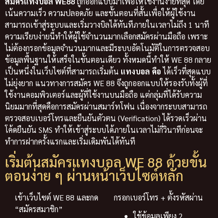
สมัครแทงบอล
WE88
ถูกออกแบบมาเพื่อให้ใช้งานง่ายที่สุด โดย
เน้นความเร็ว ความปลอดภัย และขั้นตอนที่สั้นเพื่อให้ผู้ใช้งาน
สามารถเข้าสู่ระบบและเริ่มวางบิลได้ทันทีภายในเวลาไม่ถึง 1 นาที
ความเรียบง่ายนี้ทำให้ผู้ใช้จำนวนมากเลือกสมัครผ่านมือถือ เพราะ
ไม่ต้องกรอกข้อมูลจำนวนมากและมีระบบอัตโนมัติในการตรวจสอบ
ข้อมูลพื้นฐานให้เสร็จในขั้นตอนเดียว ทั้งหมดนี้ทำให้ WE 88 กลาย
เป็นหนึ่งในเว็บไซต์ที่สามารถเริ่มต้น
แทงบอล คือ
ได้เร็วที่สุดแบบ
ไม่ยุ่งยาก แนวทางการสมัคร WE 88 จึงถูกออกแบบให้รองรับทั้งผู้ที่
ใช้งานคอมพิวเตอร์และผู้ที่ใช้งานบนมือถือ แต่กลุ่มที่ได้รับความ
นิยมมากที่สุดคือการสมัครผ่านสมาร์ทโฟน เนื่องจากระบบสามารถ
ตรวจสอบเบอร์โทรและยืนยันตัวตน (Verification) ได้รวดเร็วผ่าน
โค้ดยืนยัน SMS ทำให้เข้าสู่ระบบได้ภายในเวลาไม่กี่วินาทีก่อนจะ
ทำการฝากครั้งแรกและเริ่มเดิมพันได้ทันที
เริ่มต้นสมัครแทงบอล WE 88 ด้วยขั้น
ตอนง่าย ๆ ผ่านหน้าเว็บไซต์หลัก
เข้าเว็บไซต์ WE 88 และกด
กรอกเบอร์โทร + ตั้งรหัสผ่าน
“สมัครสมาชิก”
ใช้ข้อมูลเพียง 2