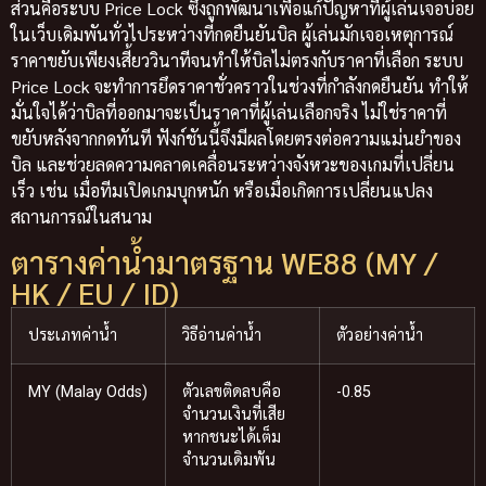
ส่วนคือระบบ Price Lock ซึ่งถูกพัฒนาเพื่อแก้ปัญหาที่ผู้เล่นเจอบ่อย
ในเว็บเดิมพันทั่วไประหว่างที่กดยืนยันบิล ผู้เล่นมักเจอเหตุการณ์
ราคาขยับเพียงเสี้ยววินาทีจนทำให้บิลไม่ตรงกับราคาที่เลือก ระบบ
Price Lock จะทำการยึดราคาชั่วคราวในช่วงที่กำลังกดยืนยัน ทำให้
มั่นใจได้ว่าบิลที่ออกมาจะเป็นราคาที่ผู้เล่นเลือกจริง ไม่ใช่ราคาที่
ขยับหลังจากกดทันที ฟังก์ชันนี้จึงมีผลโดยตรงต่อความแม่นยำของ
บิล และช่วยลดความคลาดเคลื่อนระหว่างจังหวะของเกมที่เปลี่ยน
เร็ว เช่น เมื่อทีมเปิดเกมบุกหนัก หรือเมื่อเกิดการเปลี่ยนแปลง
สถานการณ์ในสนาม
ตารางค่าน้ำมาตรฐาน WE88 (MY /
HK / EU / ID)
ประเภทค่าน้ำ
วิธีอ่านค่าน้ำ
ตัวอย่างค่าน้ำ
MY (Malay Odds)
ตัวเลขติดลบคือ
-0.85
จำนวนเงินที่เสีย
หากชนะได้เต็ม
จำนวนเดิมพัน