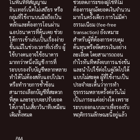
ในพื้นที่ที่สัญญาณ
ช่วยลดภาระของผู้ใช้ที่ไม่
อินเทอร์เน็ตไม่เสถียร หรือ
ต้องการผูกมัดยอดเงินจำนวน
กลุ่มที่ใช้งานบนมือถือเป็น
มากในครั้งเดียว การไม่มีค่า
หลักและต้องการโอนผ่าน
ธรรมเนียม (fee-free
แอปธนาคารที่คุ้นเคย ช่วย
transaction) ยังเหมาะ
ให้การเข้าเล่นเป็นเรื่องง่าย
สำหรับผู้ที่ต้องการควบคุม
ขึ้นแม้ในช่วงเวลาที่เร่งรีบ ผู้
ต้นทุนหรือจัดสรรเงินอย่าง
ใช้บางคนอาจใช้ธนาคาร
ละเอียด โดยสามารถถอน
มากกว่าหนึ่งบัญชี การที่
กำไรทันทีหลังจบการแข่งขัน
ระบบรองรับบัญชีหลากหลาย
และนำไปใช้ต่อในคู่ถัดไปได้
ทำให้ไม่ต้องสลับแอปไปมา
แบบไม่สะดุด ผู้ที่ใช้งานเป็น
หรือทำรายการซ้ำซ้อน
ประจำจะเห็นว่าการทำ
สามารถเลือกบัญชีที่สะดวก
ธุรกรรมหลายครั้งต่อวันไม่
ที่สุด และระบบจะปรับยอด
เป็นภาระแต่อย่างใด เพราะ
ให้ภายในเสี้ยววินาทีเหมือน
ระบบออกแบบมาเพื่อรองรับ
เดิมทั้งหมด
พฤติกรรมลักษณะนี้อยู่แล้ว
PAA