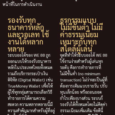
หน้าที่ในการดำเนินงาน
รองรับทุก
ธุรกรรมแบบ
ธนาคารหลัก
ไม่มีขั้นต่ำ ไม่มี
และวอเลท ใช้
ค่าธรรมเนียม
งานได้หลาก
เหมาะกับทุก
หลาย
สไตล์ผู้เล่น
ระบบออโต้ของ WE 88 ถูก
จุดที่ทำให้ระบบออโต้ WE 88
ออกแบบให้รองรับธนาคาร
ใช้งานง่ายสำหรับผู้เล่นทุก
หลักในประเทศไทยทั้งหมด
ระดับ คือการทำรายการที่
รวมถึงบริการกระเป๋าเงิน
ไม่มีขั้นต่ำ (no minimum
ดิจิทัล (Digital Wallet) เช่น
transaction) ไม่ว่าจะเป็นผู้ที่
TrueMoney Wallet เพื่อให้
ต้องการเติมแบบรายวัน ปรับ
ผู้ใช้ทุกกลุ่มสามารถเลือกวิธี
ทุนเล็กน้อย หรือถอนยอด
ทำรายการได้ตามความ
กำไรเพียงบางส่วน ระบบก็
สะดวก ความหลากหลายนี้มี
รองรับได้ทั้งหมดโดยไม่คิดค่า
ความสำคัญมากสำหรับผู้ที่อยู่
ธรรมเนียมเพิ่มเติม ข้อดีนี้