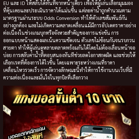
EU และ ID ให้สลับได้ทันทีจากหน้าเดียว เพื่อให้ผู้เล่นเลือกมุมมอง
ที่คุ้นเคยและประเมินราคาได้แม่นขึ้น แต่ละค่าน้ำถูกคำนวณตาม
มาตรฐานผ่านระบบ Odds Conversion ทำให้ตัวเลขสัมพันธ์กัน
อย่างถูกต้อง และไม่เกิดความคลาดเคลื่อนแม้มีการอัปเดตราคาอย่าง
ต่อเนื่องในช่วงเกมบุกหรือจังหวะสำคัญของการแข่งขัน การ
ออกแบบหน้าแสดงผลเน้นความชัดเจน ตัวเลขไม่ซ้อนกันจนรบกวน
สายตา ทำให้ผู้เล่นดูหลายตลาดพร้อมกันได้โดยไม่ต้องเลื่อนหน้าจอ
บ่อย การสลับค่าน้ำที่ตอบสนองทันทีช่วยลดโอกาสกดผิด และช่วยให้
เลือกเรตที่ต้องการได้ไวขึ้น โดยเฉพาะระหว่างเกมที่ราคา
เคลื่อนไหวรวดเร็ว การจัดวางลักษณะนี้ทำให้การใช้งานบนเว็บที่มี
ความต่อเนื่องและมั่นใจในทุกบิลที่เลือกวาง