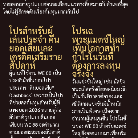
ทดลองหลายรูปแบบก่อนจะเลือกแนวทางที่เหมาะกับตัวเองที่สุด
โดยไม่รู้สึกกดดันเรื่องต้นทุนมากเกินไป
โปรสำหรับผู้
โปรเฉ
เล่นประจำ คืน
พาะแมตช์ใหญ่
ยอดเสียและ
เพิ่มโอกาสทำ
เครดิตเสริมราย
กำไรในวันที่
สัปดาห์
ต้องการลงทุน
จริงจัง
ผู้เล่นที่ใช้งาน WE 88 เป็น
ประจำมักชื่นชอบโปร
วันแข่งขันใหญ่ เช่น นัดชิง
ประเภท “คืนยอดเสีย”
ชนะเลิศหรือลีกยอดนิยม มัก
(Cashback) เพราะเป็นโปร
เป็นวันที่ราคาต่อรองและ
ที่ช่วยลดต้นทุนสำหรับผู้ที่
สถิติเกมแข่งขันมีน้ำหนัก
แทงบอล 2026
หลายคู่ต่อ
มากเป็นพิเศษ เนื่องจาก
สัปดาห์ รูปแบบคืนยอด
จำนวนผู้เล่นสูงขึ้น โปรโมชั่
เสียบน WE 88 จะคำนวณ
นของ WE 88 สำหรับแมตช์
ตามยอดสะสมของสัปดาห์
ใหญ่จึงออกแบบมาเพื่อเพิ่ม