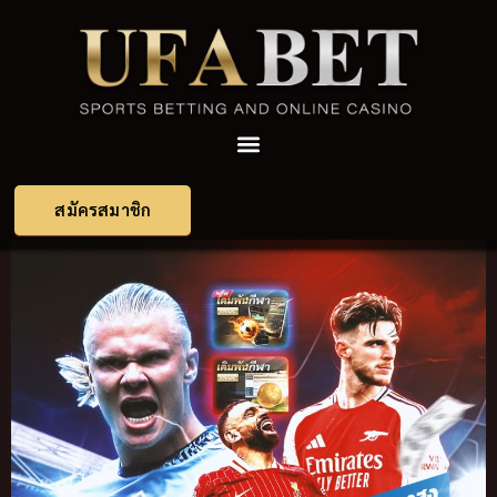
สมัครสมาชิก
WE88 เว็บแทงบอลค่าน้ำ
ดี รองรับมือถือ พร้อม
ราคาดีทุกคู่