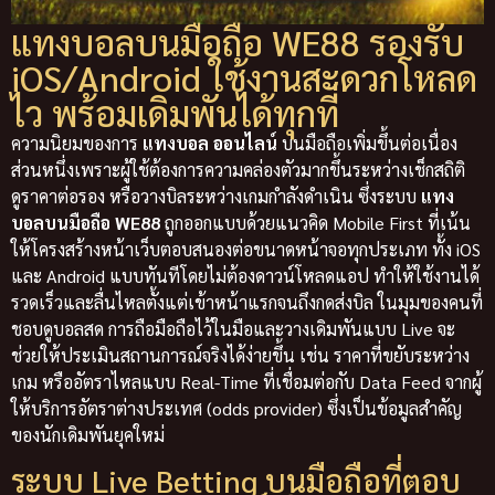
แทงบอลบนมือถือ WE88 รองรับ
iOS/Android ใช้งานสะดวกโหลด
ไว พร้อมเดิมพันได้ทุกที่
ความนิยมของการ
แทงบอล ออนไลน์
บนมือถือเพิ่มขึ้นต่อเนื่อง
ส่วนหนึ่งเพราะผู้ใช้ต้องการความคล่องตัวมากขึ้นระหว่างเช็กสถิติ
ดูราคาต่อรอง หรือวางบิลระหว่างเกมกำลังดำเนิน ซึ่งระบบ
แทง
บอลบนมือถือ WE88
ถูกออกแบบด้วยแนวคิด Mobile First ที่เน้น
ให้โครงสร้างหน้าเว็บตอบสนองต่อขนาดหน้าจอทุกประเภท ทั้ง iOS
และ Android แบบทันทีโดยไม่ต้องดาวน์โหลดแอป ทำให้ใช้งานได้
รวดเร็วและลื่นไหลตั้งแต่เข้าหน้าแรกจนถึงกดส่งบิล ในมุมของคนที่
ชอบดูบอลสด การถือมือถือไว้ในมือและวางเดิมพันแบบ Live จะ
ช่วยให้ประเมินสถานการณ์จริงได้ง่ายขึ้น เช่น ราคาที่ขยับระหว่าง
เกม หรืออัตราไหลแบบ Real-Time ที่เชื่อมต่อกับ Data Feed จากผู้
ให้บริการอัตราต่างประเทศ (odds provider) ซึ่งเป็นข้อมูลสำคัญ
ของนักเดิมพันยุคใหม่
ระบบ Live Betting บนมือถือที่ตอบ