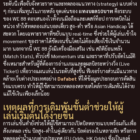
ระดับนี้เพื่อจับจังหวะราคาและทดลองแนวทาง (strategy) แบบต่าง
ๆ ก่อนเพิ่มทุนในภายหลัง จุดเด่นของ
แทงบอล10บาท
คือระบบ
ของ WE 88 ตอบสนองไวทั้งบนมือถือและเดสก์ท็อป การกดบิลไม่
หน่วง ทำให้ทดลองเล่นบอลเดี่ยว สูง–ต่ำ หรือ Asian Handicap ได้
สะดวก โดยเฉพาะราคาที่ขยับแบบ real-time ซึ่งช่วยให้ผู้เล่นเข้าใจ
movement ของราคาได้ชัดเจนขึ้นโดยไม่ต้องเสี่ยงใช้เงินจำนวน
มาก นอกจากนี้ WE 88 ยังมีเครื่องมือเสริม เช่น สถิติย้อนหลัง
(Match Stats), ตัวบ่งชี้ Momentum เกม และราคาที่ปรับอัตโนมัติ
ซึ่งเหมาะสำหรับผู้ที่ต้องการอ่านเกมและดูผลบิลระหว่างวิ่ง (Live
Ticket) เพื่อวางแผนเล่นในระดับที่สูงขึ้น ฟีเจอร์บางส่วนมีแนวทาง
คล้ายเว็บต่างประเทศอย่าง
Dafabet
ที่ให้ข้อมูลประกอบการตัดสิน
ใจแบบครบ ทำให้ผู้ใช้สามารถทดลองหลายสไตล์การเดิมพันได้ง่าย
แม้ใช้เงินเพียงเล็กน้อย
เหตุผลที่การเดิมพันขั้นต่ำช่วยให้ผู้
เล่นเริ่มต้นได้ง่ายขึ้น
การเล่นขั้นต่ำยังช่วยให้ผู้ใช้สามารถเปิดบิลหลายแบบพร้อมกันเพื่อ
สังเกตผล เช่น บิลสูง–ต่ำในคู่เดียวกัน บิลต่อรองในหลายลีก หรือการ
ทดลองค่าน้ำแบบต่างประเทศ (EU Odds, HK Odds) ซึ่งเป็นองค์