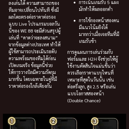
การเน้นเกมรับ 5 แผง
ลงเล่นได้ ความสามารถของ
มักทำให้ผลออกต่ำ
ทีมอาจเปลี่ยนไปทันที ซึ่งมี
ผลโดยตรงต่อราคาต่อรอง
การใช้กองหน้าสองคน
แบบ Live โปรแกรมบอลวัน
มีแนวโน้มยิงได้
นี้ของ WE 88 จะมีส่วนสรุปผู้
มากกว่าเมื่อเจอทีมที่มี
เล่นที่ “คาดว่าจะลงสนาม”
เกมรับช้า
จากข้อมูลต่างประเทศ ทำให้
ผู้ใช้สามารถประเมินระดับ
การดูแผนการเล่นร่วมกับ
ความพร้อมของทีมได้ก่อน
ฟอร์มและ H2H จึงช่วยให้ผู้
เปิดเกมจริง ข้อมูลนี้ช่วย
ใช้งานตัดสินใจแม่นขึ้นว่า
ให้การวางบิลมีความรัดกุม
ควรเลือกราคาแบบไหนที่
มากขึ้น โดยเฉพาะในคู่ที่มี
เหมาะที่สุดในวันนั้น เช่น
ราคาต่อรองใกล้เคียงกัน
ต่อครึ่งลูก, สูง 2.5 หรือเล่น
แบบโอกาสสองหน้า
(Double Chance)