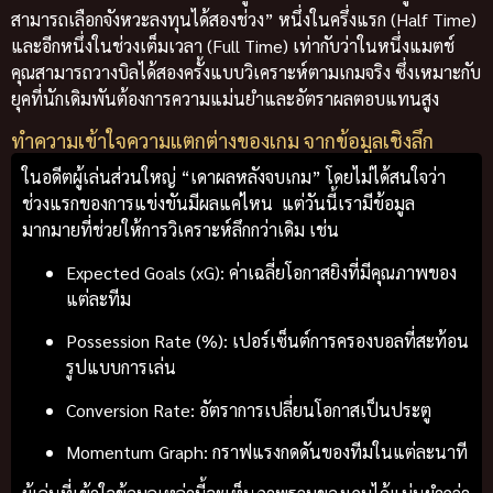
สามารถเลือกจังหวะลงทุนได้สองช่วง” หนึ่งในครึ่งแรก (Half Time)
และอีกหนึ่งในช่วงเต็มเวลา (Full Time) เท่ากับว่าในหนึ่งแมตช์
คุณสามารถวางบิลได้สองครั้งแบบวิเคราะห์ตามเกมจริง ซึ่งเหมาะกับ
ยุคที่นักเดิมพันต้องการความแม่นยำและอัตราผลตอบแทนสูง
ทำความเข้าใจความแตกต่างของเกม จากข้อมูลเชิงลึก
ในอดีตผู้เล่นส่วนใหญ่ “เดาผลหลังจบเกม” โดยไม่ได้สนใจว่า
ช่วงแรกของการแข่งขันมีผลแค่ไหน แต่วันนี้เรามีข้อมูล
มากมายที่ช่วยให้การวิเคราะห์ลึกกว่าเดิม เช่น
Expected Goals (xG): ค่าเฉลี่ยโอกาสยิงที่มีคุณภาพของ
แต่ละทีม
Possession Rate (%): เปอร์เซ็นต์การครองบอลที่สะท้อน
รูปแบบการเล่น
Conversion Rate: อัตราการเปลี่ยนโอกาสเป็นประตู
Momentum Graph: กราฟแรงกดดันของทีมในแต่ละนาที