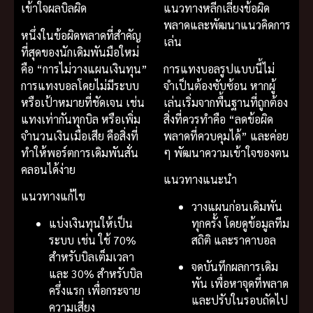
เข้าใจผลบิลผิด
แนวทางหลีกเลี่ยงข้อผิด
พลาดและพัฒนาแนวคิดการ
หนึ่งในข้อผิดพลาดที่สำคัญ
เล่น
ที่สุดของนักเดิมพันมือใหม่
คือ “การไม่วางแผนเงินทุน”
การแทงบอลรูปแบบนี้ไม่
การแทงบอลโดยไม่มีระบบ
จำเป็นต้องซับซ้อน หากผู้
หรือเป้าหมายที่ชัดเจน เช่น
เล่นเริ่มจากพื้นฐานที่ถูกต้อง
แทงเท่ากันทุกบิล หรือเพิ่ม
สิ่งที่ควรทำคือ “ลดข้อผิด
จำนวนเงินเมื่อเสีย คือสิ่งที่
พลาดที่ควบคุมได้” และค่อย
ทำให้พอร์ตการเดิมพันสั่น
ๆ พัฒนาความเข้าใจของตน
คลอนได้ง่าย
แนวทางแนะนำ
แนวทางแก้ไข
วางแผนก่อนเดิมพัน
แบ่งเงินทุนให้เป็น
ทุกครั้ง โดยดูข้อมูลทีม
ระบบ เช่น ใช้ 70%
สถิติ และราคาบอล
สำหรับบิลเต็มเวลา
จดบันทึกผลการเดิม
และ 30% สำหรับบิล
พัน เพื่อหาจุดที่พลาด
ครึ่งแรก เพื่อกระจาย
และปรับในรอบถัดไป
ความเสี่ยง