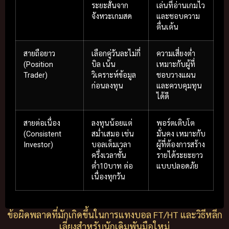
ระยะสั้นจาก
เล่นที่อ่านเกมไว
จังหวะเกมสด
และชอบความ
ตื่นเต้น
สายถือยาว
เลือกคู่วันละไม่กี่
ความเสี่ยงต่ำ
(Position
บิล เน้น
เหมาะกับผู้ที่
Trader)
วิเคราะห์ข้อมูล
ชอบวางแผน
ก่อนลงทุน
และควบคุมทุน
ได้ดี
สายต่อเนื่อง
ลงทุนน้อยแต่
พอร์ตเติบโต
(Consistent
สม่ำเสมอ เช่น
มั่นคง เหมาะกับ
Investor)
บอลเต็มเวลา
ผู้ที่ต้องการสร้าง
ครึ่งเวลาขั้น
รายได้ระยะยาว
ต่ำ10บาท ต่อ
แบบปลอดภัย
เนื่องทุกวัน
ข้อผิดพลาดที่มักเกิดขึ้นในการแทงบอล FT/HT และวิธีหลีก
เลี่ยงสำหรับนักเดิมพันมือใหม่