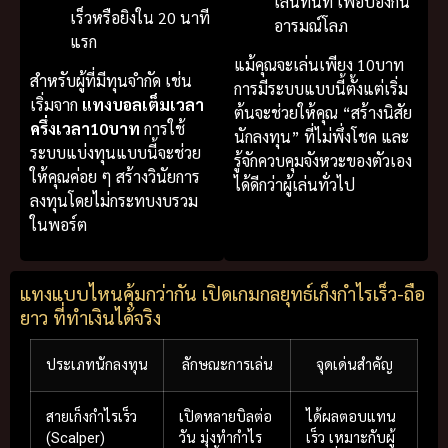
เล่นทันที เพื่อป้องกัน
เร็วหรือยิงใน 20 นาที
อารมณ์โลภ
แรก
แม้คุณจะเล่นเพียง 10บาท
สำหรับผู้ที่มีทุนจำกัด เช่น
การมีระบบแบบนี้ตั้งแต่เริ่ม
เริ่มจาก
แทงบอลเต็มเวลา
ต้นจะช่วยให้คุณ “สร้างนิสัย
ครึ่งเวลา10บาท
การใช้
นักลงทุน” ที่ไม่พึ่งโชค และ
ระบบแบ่งทุนแบบนี้จะช่วย
รู้จักควบคุมจังหวะของตัวเอง
ให้คุณค่อย ๆ สร้างวินัยการ
ได้ดีกว่าผู้เล่นทั่วไป
ลงทุนโดยไม่กระทบงบรวม
ในพอร์ต
แทงแบบไหนคุ้มกว่ากัน เปิดเกมกลยุทธ์เก็งกำไรเร็ว-ถือ
ยาว ที่ทำเงินได้จริง
ประเภทนักลงทุน
ลักษณะการเล่น
จุดเด่นสำคัญ
สายเก็งกำไรเร็ว
เปิดหลายบิลต่อ
ได้ผลตอบแทน
(Scalper)
วัน มุ่งทำกำไร
เร็ว เหมาะกับผู้