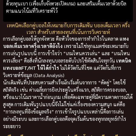
ด้วยทุนเบา (เพื่อเก็บจังหวะเปิดเกม) และเสริมเต็มเวลาด้วยบิล
ตามแนวโน้มที่วิเคราะห์ไว้
เทคนิคเลือกคู่บอลให้เหมาะกับการเดิมพัน บอลเต็มเวลา ครึ่ง
เวลา สำหรับสายลงทุนที่เน้นการวิเคราะห์
การเลือกคู่บอลให้ถูกจังหวะ คือหัวใจของการทำกำไรในตลาด
แทง
บอลเต็มเวลาครึ่งเวลาดียังไง
เพราะไม่ใช่ทุกแมตช์จะเหมาะกับ
การเล่นรูปแบบนี้ การเข้าใจว่า “เกมไหนควรเล่น” และ “เกมไหน
ควรเลี่ยง” คือสิ่งที่นักลงทุนบอลระดับโปรใช้ตัดสินใจทุกวัน
เทคนิค
แทงบอลFT/HT ให้ได้กำไร
ไม่ได้วัดกันที่โชค แต่วัดกันที่การ
วิเคราะห์ข้อมูล (Data Analysis)
นักเดิมพันที่ประสบความสำเร็จมักเริ่มต้นจากการ “คัดคู่” โดยใช้
สถิติจริง เช่น ค่าเฉลี่ยการยิงประตูในครึ่งแรก, สถิติการครองบอล,
หรือแนวโน้มราคาน้ำก่อนเกม เพื่อคัดเฉพาะคู่ที่มีความคาดการณ์ได้
สูงสุด การเดิมพันรูปแบบนี้จึงไม่ใช่แค่เรื่องของความสนุก แต่คือ
“การลงทุนที่อิงข้อมูลจริง” การเข้าใจรูปแบบเหล่านี้คือการเล่น
อย่างมีระบบ และการเลือกคู่บอลคือจุดเริ่มต้นของทุกกลยุทธ์กำไร
ระยะยาว