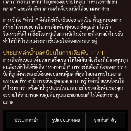
เวลา การอ่านราคาน้ำได้ถูกต้องจะช่วยให้คุณ “เห็นโอกาสก่อน
ตลาด” และเพิ่มอัตราความสำเร็จของบิลได้อย่างมหาศาล
การเข้าใจ “ค่าน้ำ” จึงไม่ใช่เรื่องยิบย่อย แต่เป็น พื้นฐานของการ
สร้างกำไรระยะยาวในการเดิมพันฟุตบอล ยิ่งคุณอ่านได้เร็ว
วิเคราะห์ได้ไว ก็ยิ่งมีโอกาสเลือกวางบิลในจังหวะที่ตลาดยังไม่ขยับ
ทำให้มีกำไรส่วนต่างมากขึ้นโดยไม่ต้องแทงหลายคู่
ประเภทค่าน้ำยอดนิยมในการเดิมพัน FT/HT
การเดิมพันบอล
เต็มเวลาครึ่งเวลาให้ได้เงิน
คือเรื่องที่นักลงทุนทุก
คนต้องเข้าใจให้ชัดคือ “ราคาค่าน้ำ” เพราะมันคือหัวใจของการวาง
บิลที่ถูกจังหวะและได้ผลตอบแทนคุ้มค่าที่สุด โดยเฉพาะในตลาด
แทงบอลที่ราคามีการขยับอยู่ตลอดเวลา การรู้ว่าค่าน้ำแบบไหนให้
กำไรมากกว่า หรือค่าน้ำรูปแบบไหนเหมาะกับช่วงเดิมพันของคุณ
จะช่วยให้สามารถควบคุมต้นทุนและขยายผลกำไรได้อย่างชาญ
ฉลาด
ประเภทค่าน้ำ
รูปแบบแสดงผล
จุดเด่นสำคัญ