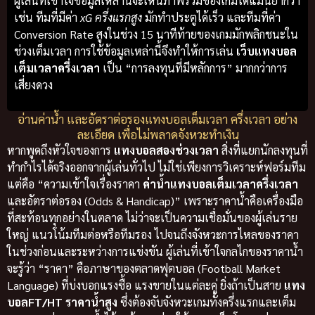
ผู้เล่นที่เข้าใจข้อมูลเหล่านี้จะเห็นภาพรวมของเกมได้แม่นยำกว่า
เช่น ทีมที่มีค่า
xG ครึ่งแรกสูง
มักทำประตูได้เร็ว และทีมที่ค่า
Conversion Rate สูงในช่วง 15 นาทีท้ายของเกมมักพลิกชนะใน
ช่วงเต็มเวลา การใช้ข้อมูลเหล่านี้จึงทำให้การเล่น
เว็บแทงบอล
เต็มเวลาครึ่งเวลา
เป็น “การลงทุนที่มีหลักการ” มากกว่าการ
เสี่ยงดวง
อ่านค่าน้ำ และอัตราต่อรองแทงบอลเต็มเวลา ครึ่งเวลา อย่าง
ละเอียด เพื่อไม่พลาดจังหวะทำเงิน
หากพูดถึงหัวใจของการ
แทงบอลสองช่วงเวลา
สิ่งที่แยกนักลงทุนที่
ทำกำไรได้จริงออกจากผู้เล่นทั่วไป ไม่ใช่เพียงการวิเคราะห์ฟอร์มทีม
แต่คือ “ความเข้าใจเรื่องราคา
ค่าน้ำแทงบอลเต็มเวลาครึ่งเวลา
และอัตราต่อรอง (Odds & Handicap)” เพราะราคาน้ำคือเครื่องมือ
ที่สะท้อนทุกอย่างในตลาด ไม่ว่าจะเป็นความเชื่อมั่นของผู้เล่นราย
ใหญ่ แนวโน้มทีมต่อหรือทีมรอง ไปจนถึงจังหวะการไหลของราคา
ในช่วงก่อนและระหว่างการแข่งขัน ผู้เล่นที่เข้าใจกลไกของราคาน้ำ
จะรู้ว่า “ราคา” คือภาษาของตลาดฟุตบอล (Football Market
Language) ที่บ่งบอกแรงซื้อ แรงขายในแต่ละคู่ ยิ่งถ้าเป็นสาย
แทง
บอลFT/HT ราคาน้ำสูง
ซึ่งต้องจับจังหวะเกมทั้งครึ่งแรกและเต็ม