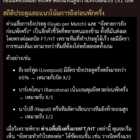
ก่อนแต่จบเสมอ) ซึ่งให้ค่าตอบแทนสูงกว่าแทงบอลแบบ 1X2 ปกติ
สถิติประตูและแนวโน้มการยิงก่อนพักครึ่ง
ค่าเฉลี่ยการยิงประตู (Goals per Match) และ “จังหวะการยิง
ก่อนพักครึ่ง” เป็นอีกตัวชี้วัดที่หลายคนมองข้าม ทั้งที่มันส่งผล
โดยตรงต่อผลบิล FT/HT เพราะทีมที่ทำประตูได้เร็ว จะมีอัตรา
การชนะเต็มเวลามากกว่าทีมที่ต้องไล่หลังตลอดทั้งเกม
ตัวอย่างเช่น
ลิเวอร์พูล (Liverpool) มีอัตรายิงประตูครึ่งหลังมากกว่า
65% → เหมาะกับบิล X/2
บาร์เซโลนา (Barcelona) เน้นเกมคุมจังหวะก่อนพักครึ่ง
→ เหมาะกับ X/1
นาโปลี (Napoli) หรือทีมอิตาเลียนบางทีมยิงท้ายเกมสูง
→ เหมาะกับ 2/2
เมื่อวิเคราะห์จาก
ค่าเฉลี่ยยิงครึ่งแรกFT/HT
เหล่านี้ คุณจะเริ่ม
เห็น “จังหวะทำกำไรสองต่อ” ได้ชัดเจนขึ้น เช่น วางบิลครึ่งแรก