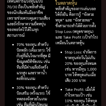
เทคนิคการแบ่งทุนแบบ
ในตลาดหุ้น
70/30 ถือเป็นหลักสำคัญ
หลักสำคัญของการเล่นบอล
ของนักเดิมพันมืออาชีพ
ให้ยั่งยืน คือการรู้ “จังหวะ
เพราะช่วยควบคุมความเสี่ยง
หยุด” และ “จังหวะพอ”
และยังรักษาความยืดหยุ่น
ซึ่งสามารถทำได้ด้วยการตั้ง
ของพอร์ตไว้ได้ในทุก
Stop Loss (หยุดขาดทุน)
สถานการณ์
และ Take Profit (เป้ากำไร)
เหมือนในตลาดหุ้น
70% ของทุน สำหรับ
บิลหลัก (เต็มเวลา): ใช้
Stop Loss: จำกัดการ
กับคู่ที่มั่นใจมากที่สุด มี
ขาดทุนต่อวันไม่เกิน
ข้อมูลสถิติชัดเจน เช่น
20% ของทุนทั้งหมด
ทีมที่มีค่าเฉลี่ยยิงครึ่ง
เช่น หากมีทุน 1,000
แรกสูง และราคาน้ำ
บาท ให้หยุดเล่นเมื่อ
คงที่ก่อนเกม
เสีย 200 บาท
30% ของทุน สำหรับ
Take Profit: เมื่อได้
บิลเสริม (ครึ่งแรก): ใช้
กำไรตามเป้า เช่น
ทดลองจังหวะในเกม
10% ของทุน ให้หยุด
เช่น ทีมที่มักเปิดเกม